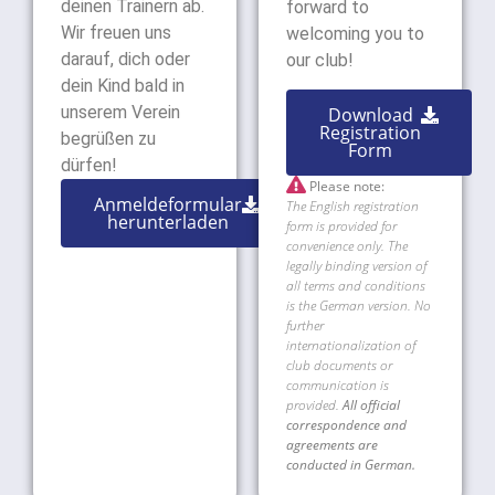
deinen Trainern ab.
forward to
Wir freuen uns
welcoming you to
darauf, dich oder
our club!
dein Kind bald in
unserem Verein
Download
Registration
begrüßen zu
Form
dürfen!

Please note:
Anmeldeformular
The English registration
herunterladen
form is provided for
convenience only. The
legally binding version of
all terms and conditions
is the German version. No
further
internationalization of
club documents or
communication is
provided.
All official
correspondence and
agreements are
conducted in German.